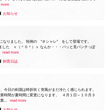
 more
お知らせ
になりました。 恒例の “オシャレ” をして登場です。
りました ｖ（＾０＾）ｖ なんか・・・パッと見パンチっぽ
read more
飼育日誌
だ、今日の剣淵は時折吹く突風がまだ冷たく感じられます。
営業時間が夏時間に変更になります。 ４月１日～１０月３
...
read more
お知らせ