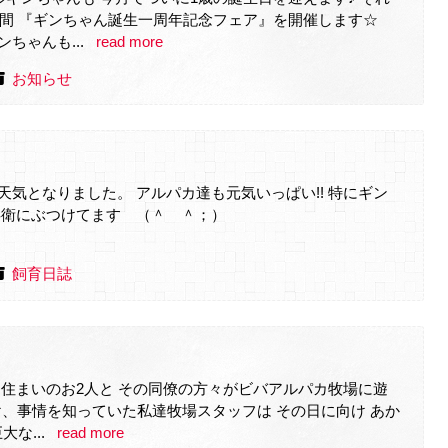
期間 『ギンちゃん誕生一周年記念フェア』を開催します☆
ちゃんも...
read more
お知らせ
気となりました。 アルパカ達も元気いっぱい!! 特にギン
ーを十兵衛にぶつけてます （＾ ＾；）
飼育日誌
お住まいのお2人と その同僚の方々がビバアルパカ牧場に遊
、事情を知っていた私達牧場スタッフは その日に向け あか
な...
read more