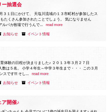
リー抽選会
月３１日にかけて、 天塩川流域の１３市町村が参加したス
方もたくさん参加されたことでしょう。 気になりません
ルパカ牧場で行うんで...
read more
お知らせ
イベント情報
育体験の日程が決まりました♪ ２０１３年３月２７日
人数は５名。 小学４年生～中学３年生まで・・・ この３月
す!!! そし...
read more
お知らせ
イベント情報
ア開催♪
ルギンちゃんも 今月でついに1歳の誕生日を迎えます♪ それ