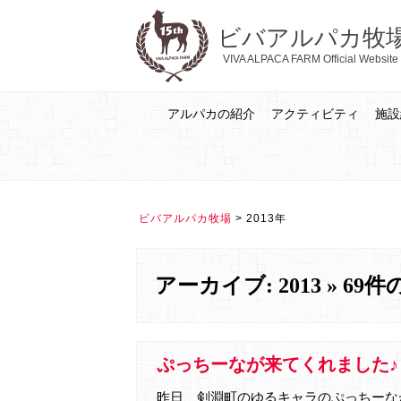
ビバアルパカ牧
VIVA ALPACA FARM Official Website
アルパカの紹介
アクティビティ
施設
ビバアルパカ牧場
>
2013年
アーカイブ: 2013 » 69
ぷっちーなが来てくれました♪
昨日、剣淵町のゆるキャラのぷっちーな