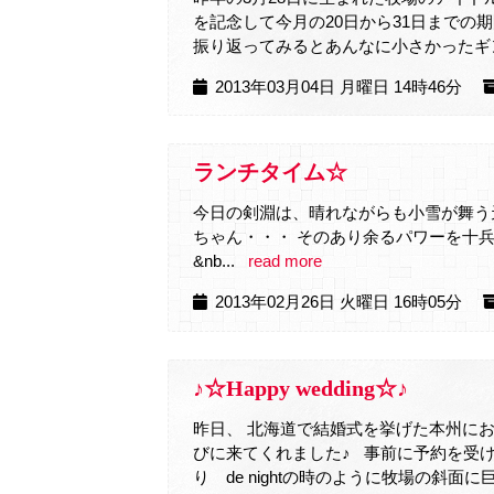
を記念して今月の20日から31日までの
振り返ってみるとあんなに小さかったギン
2013年03月04日 月曜日 14時46分
ランチタイム☆
今日の剣淵は、晴れながらも小雪が舞う天
ちゃん・・・ そのあり余るパワ
&nb...
read more
2013年02月26日 火曜日 16時05分
♪☆Happy wedding☆♪
昨日、 北海道で結婚式を挙げた本州に
びに来てくれました♪ 事前に予約を受け
り de nightの時のように牧場の斜面に巨大