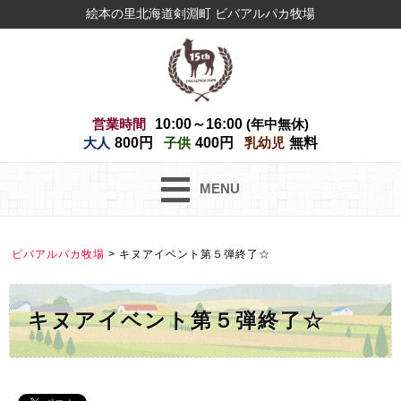
絵本の里北海道剣淵町 ビバアルパカ牧場
営業時間
10:00～16:00
(年中無休)
大人
800円
子供
400円
乳幼児
無料
MENU
ビバアルパカ牧場
>
キヌアイベント第５弾終了☆
キヌアイベント第５弾終了☆