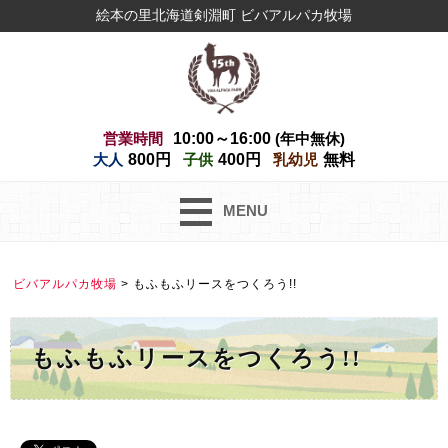
絵本の里北海道剣淵町 ビバアルパカ牧場
営業時間
10:00～16:00
(年中無休)
大人
800円
子供
400円
乳幼児
無料
MENU
ビバアルパカ牧場
>
もふもふリースをつくろう!!
もふもふリースをつくろう!!