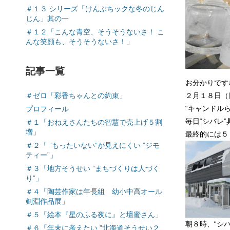
＃１３ シリーズ「けんぶちックな冬のじん
じん」其の一
＃１２「こんな青空、そうそうないさ！ こ
んな笑顔も、そうそうないさ！」
記事一覧
お分かりです
２月１８日（
＃ゼロ「彩香ちゃんとの約束」
“キャンドル
プロフィール
毎日“シバレ
＃１「おねえさんたちの智慧で売上げ５割
増」
最終的には５
＃２「 ”もったいない”が見えにくい ”ジモ
ティー”」
＃３「地方そうせい ”まちづくりは人づく
り”」
＃４「陶芸作家は年長組 幼小中高オール
剣淵作品展」
＃５「絵本『星のふる夜に』と壇蜜さん」
朝８時、“シ
＃６「年末に考えたい ”北海道そうせい２