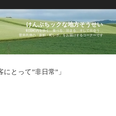
けんぶちックな地方そうせい
剣淵町内を歩く、食べる、泊まる、そして出会う…
菅井尚伸の「新鮮・町レポ」をお届けするコーナーです
客にとって”非日常”」