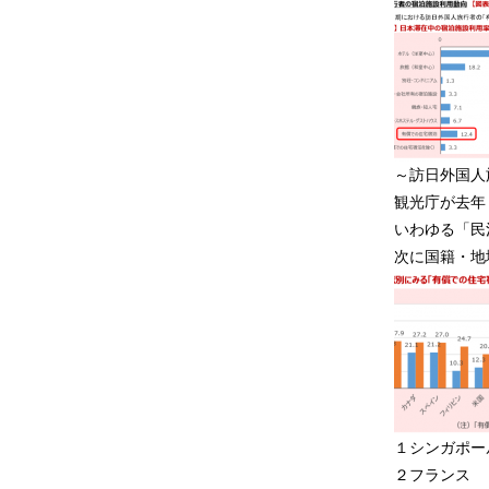
～訪日外国人
観光庁が去年
いわゆる「民
次に国籍・地
１シンガポー
２フランス