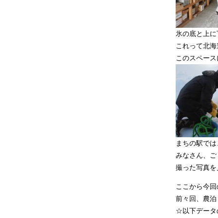
氷の底と上に
これって北海
このスペース
まちの駅では
みなさん、ご
撮った写真を
ここから今回
前々回、農泊
☆以下データ