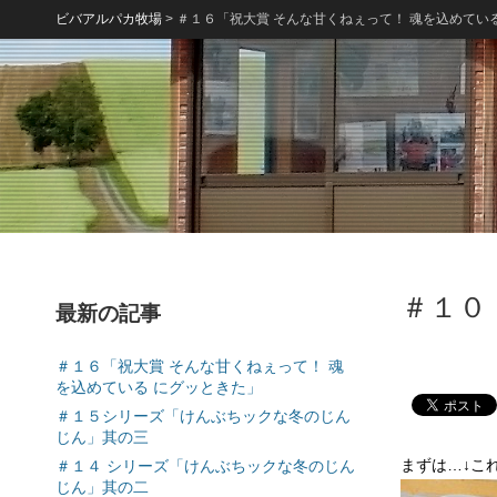
ビバアルパカ牧場
>
＃１６「祝大賞 そんな甘くねぇって！ 魂を込めてい
＃１０
最新の記事
＃１６「祝大賞 そんな甘くねぇって！ 魂
を込めている にグッときた」
＃１５シリーズ「けんぶちックな冬のじん
じん」其の三
まずは…↓こ
＃１４ シリーズ「けんぶちックな冬のじん
じん」其の二