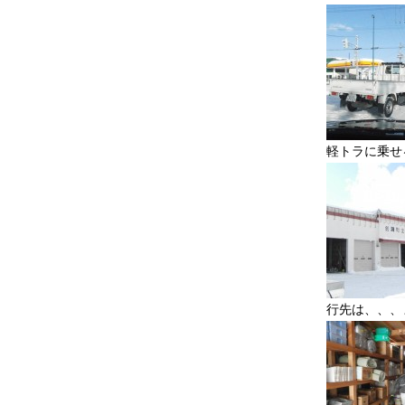
軽トラに乗せ
行先は、、、