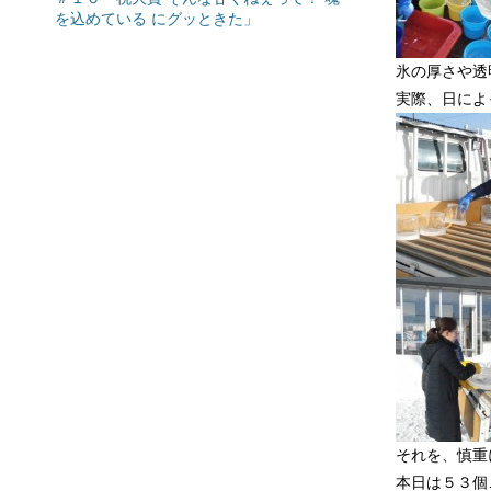
を込めている にグッときた」
氷の厚さや透
実際、日によ
それを、慎重
本日は５３個