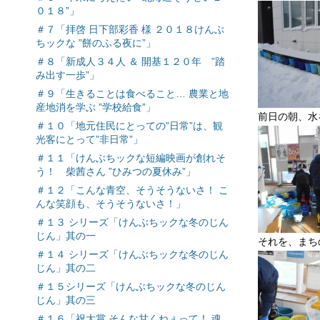
０１８”」
＃７「拝啓 日下部彩香 様 ２０１８けんぶ
ちックな ”餅のふる夜に”」
＃８「新成人３４人 ＆ 開基１２０年 ”踏
み出す一歩”」
＃９「生きることは食べること… 農業と地
産地消を学ぶ ”学校給食”」
前日の朝、水
＃１０「地元住民にとっての”日常”は、観
光客にとって”非日常”」
＃１１「けんぶちックな短編映画が創れそ
う！ 柴茜さん ”ひみつの夏休み”」
＃１２「こんな青空、そうそうないさ！ こ
んな笑顔も、そうそうないさ！」
＃１３ シリーズ「けんぶちックな冬のじん
じん」其の一
それを、まち
＃１４ シリーズ「けんぶちックな冬のじん
じん」其の二
＃１５シリーズ「けんぶちックな冬のじん
じん」其の三
＃１６「祝大賞 そんな甘くねぇって！ 魂