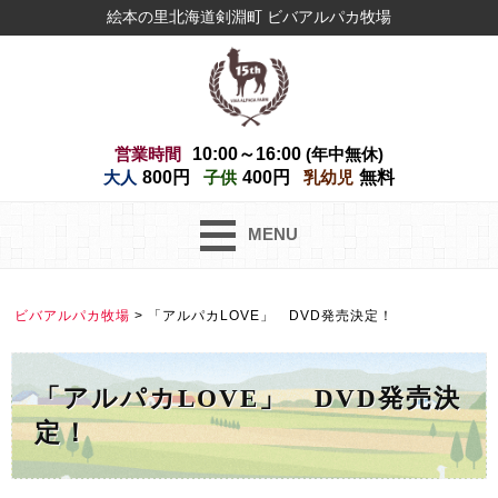
絵本の里北海道剣淵町 ビバアルパカ牧場
営業時間
10:00～16:00
(年中無休)
大人
800円
子供
400円
乳幼児
無料
MENU
ビバアルパカ牧場
>
「アルパカLOVE」 DVD発売決定！
「アルパカLOVE」 DVD発売決
定！