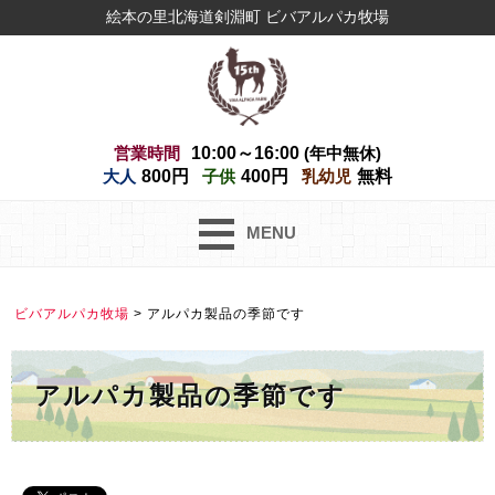
絵本の里北海道剣淵町 ビバアルパカ牧場
営業時間
10:00～16:00
(年中無休)
大人
800円
子供
400円
乳幼児
無料
MENU
ビバアルパカ牧場
>
アルパカ製品の季節です
アルパカ製品の季節です