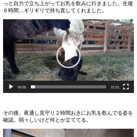
っと自力で立ち上がってお乳を飲みに行きました。生後
６時間…ギリギリで持ち直してくれました。
動
画
プ
レ
ー
ヤ
ー
00:00
01:01
その後、夜通し見守り２時間おきにお乳を飲んでる姿を
確認。弱々しいけど何とか立ててる。
動