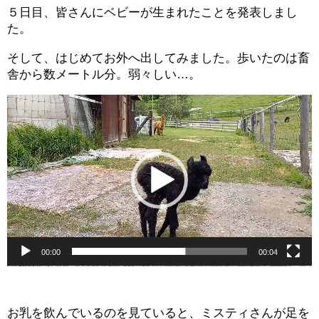
５日目、皆さんにベビーが生まれたことを発表しまし
た。
そして、はじめてお外へ出してみました。歩いたのは畜
舎から数メートル分。弱々しい…。
動
画
プ
レ
ー
ヤ
ー
00:00
00:04
お乳を飲んでいるのを見ていると、ミスティさんが足を