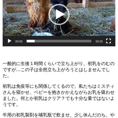
レ
ー
ヤ
ー
00:00
00:25
一般的に生後１時間くらいで立ち上がり、初乳をのむの
ですが…この子は全然立ち上がろうとはしませんでし
た。
初乳は免疫等にも関係してくるので、私たちはミスティ
さんを寝かせ、ベビーを抱きかかえながらお乳を吸わせ
ました。何とか初乳はクリア？でも十分な量ではないよ
うです。
牛用の初乳製剤を哺乳瓶で飲ませ、少し休んだのち、や