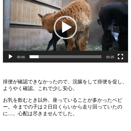
画
プ
レ
ー
ヤ
ー
00:00
00:25
排便が確認できなかったので、浣腸をして排便を促し、
ようやく確認。これで少し安心。
お乳を飲むとき以外、座っていることが多かったベビ
ー。今までの子は２日目くらいから走り回っていたの
に…。心配は尽きませんでした。