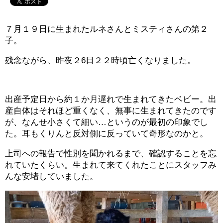
７月１９日に生まれたルネさんとミスティさんの第２
子。
残念ながら、昨夜２6日２２時頃亡くなりました。
出産予定日から約１か月遅れで生まれてきたベビー。出
産自体はそれほど重くなく、無事に生まれてきたのです
が、なんせ小さくて細い…というのが最初の印象でし
た。耳もくりんと反対側に反っていて奇形なのかと。
上司への報告で性別を聞かれるまで、確認することを忘
れていたくらい。生まれて来てくれたことにスタッフみ
んな安堵していました。
動
画
プ