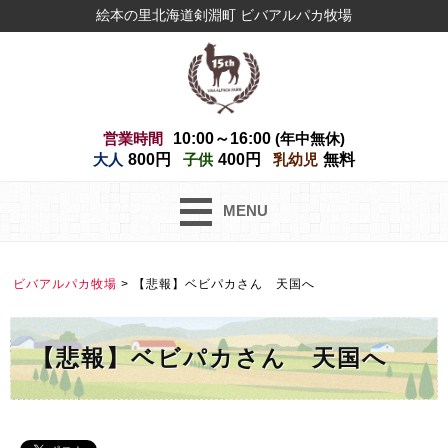
絵本の里北海道剣淵町 ビバアルパカ牧場
営業時間
10:00～16:00
(年中無休)
大人
800円
子供
400円
乳幼児
無料
MENU
ビバアルパカ牧場
>
【悲報】ベビパカさん 天国へ
【悲報】ベビパカさん 天国へ