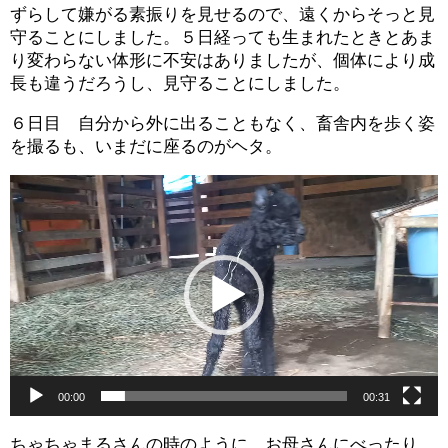
ずらして嫌がる素振りを見せるので、遠くからそっと見
守ることにしました。５日経っても生まれたときとあま
り変わらない体形に不安はありましたが、個体により成
長も違うだろうし、見守ることにしました。
６日目 自分から外に出ることもなく、畜舎内を歩く姿
を撮るも、いまだに座るのがヘタ。
動
画
プ
レ
ー
ヤ
ー
00:00
00:31
ちゃちゃまるさんの時のように、お母さんにべったり…