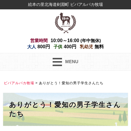
絵本の里北海道剣淵町 ビバアルパカ牧場
営業時間
10:00～16:00
(年中無休)
大人
800円
子供
400円
乳幼児
無料
MENU
ビバアルパカ牧場
>
ありがとう！愛知の男子学生さんたち
ありがとう！愛知の男子学生さん
たち