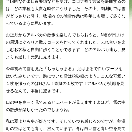
全国的な外出自粛要請などを受け、コロナ禍で営業を展開するの
は、どの業種も大変な時代になりました。その上、剣淵町では雪
がどっさりと降り、牧場内での除雪作業は昨年にも増して多くな
っているように思います。
お正月からアルパカの散歩を楽しんでもらおうと、N君が日よけ
の周辺にぐるりと散歩コースを作ってくれました。ふれ合いを楽
しむお客様と自由に歩くことができます。どのアルパカ達も、夏
よりも逞しく元気に見えます。
今年初めて雪を見た「ちゃちゃまる」 足はまるで白いブーツを
はいたみたいです。胸についた雪は粉砂糖のよう…こんな可愛い
１枚を撮ったのはHさん！奇跡の１枚です！アルパカが笑顔を見
せるなんて、本当に驚きです。
口の中を良ーく見てみると…ハートが見えます！よほど、雪の中
の散歩が楽しかったのでしょうね。
私は夏よりも冬が好きです。そしていつも感じるのですが、剣淵
町の空はとても青く、澄んでいます。冬は白い雪と青い空を見て